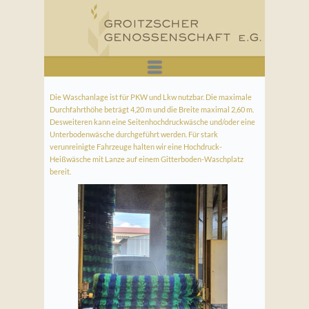
WASCHANLAGE
Menü
Die Waschanlage ist für PKW und Lkw nutzbar. Die maximale
Durchfahrthöhe beträgt 4,20 m und die Breite maximal 2,60 m.
Desweiteren kann eine Seitenhochdruckwäsche und/oder eine
Unterbodenwäsche durchgeführt werden. Für stark
verunreinigte Fahrzeuge halten wir eine Hochdruck-
Heißwäsche mit Lanze auf einem Gitterboden-Waschplatz
bereit.